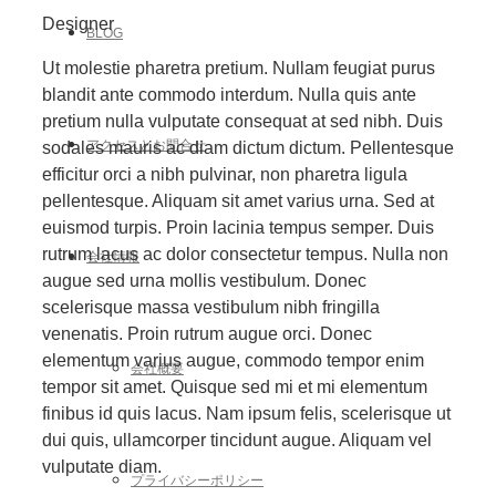
Designer
BLOG
Ut molestie pharetra pretium. Nullam feugiat purus
blandit ante commodo interdum. Nulla quis ante
pretium nulla vulputate consequat at sed nibh. Duis
アクセスとお問合せ
sodales mauris ac diam dictum dictum. Pellentesque
efficitur orci a nibh pulvinar, non pharetra ligula
pellentesque. Aliquam sit amet varius urna. Sed at
euismod turpis. Proin lacinia tempus semper. Duis
rutrum lacus ac dolor consectetur tempus. Nulla non
会社情報
augue sed urna mollis vestibulum. Donec
scelerisque massa vestibulum nibh fringilla
venenatis. Proin rutrum augue orci. Donec
elementum varius augue, commodo tempor enim
会社概要
tempor sit amet. Quisque sed mi et mi elementum
finibus id quis lacus. Nam ipsum felis, scelerisque ut
dui quis, ullamcorper tincidunt augue. Aliquam vel
vulputate diam.
プライバシーポリシー