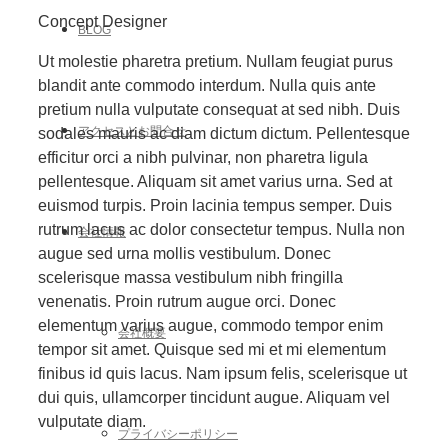
Concept Designer
BLOG
Ut molestie pharetra pretium. Nullam feugiat purus
blandit ante commodo interdum. Nulla quis ante
pretium nulla vulputate consequat at sed nibh. Duis
アクセスとお問合せ
sodales mauris ac diam dictum dictum. Pellentesque
efficitur orci a nibh pulvinar, non pharetra ligula
pellentesque. Aliquam sit amet varius urna. Sed at
euismod turpis. Proin lacinia tempus semper. Duis
rutrum lacus ac dolor consectetur tempus. Nulla non
会社情報
augue sed urna mollis vestibulum. Donec
scelerisque massa vestibulum nibh fringilla
venenatis. Proin rutrum augue orci. Donec
elementum varius augue, commodo tempor enim
会社概要
tempor sit amet. Quisque sed mi et mi elementum
finibus id quis lacus. Nam ipsum felis, scelerisque ut
dui quis, ullamcorper tincidunt augue. Aliquam vel
vulputate diam.
プライバシーポリシー