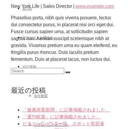
New York Life | Sales Director |
www.example.com
BLOG
Phasellus porta, nibh quis viverra posuere, lectus
dui consectetur purus, in placerat nisi orci eget dui.
Fusce cursus sapien urna, at sollicitudin sapien
アクセスとお問合せ
sagittis non. Aenean suscipit scelerisque nibh at
gravida. Vivamus pretium urna eu quam eleifend, eu
fringilla purus rhoncus. Duis iaculis pretium
fermentum. Duis at placerat lacus, non luctus dui.
会社情報
Search
for:
最近の投稿
会社概要
「健康産業新聞」に記事掲載されました。
「週刊粧業」に記事掲載されました。
ビタミンCパウダー状 スポット美容液
プライバシーポリシー