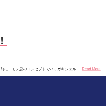
！
ど前に、モテ息のコンセプトでハミガキジェル …
Read More